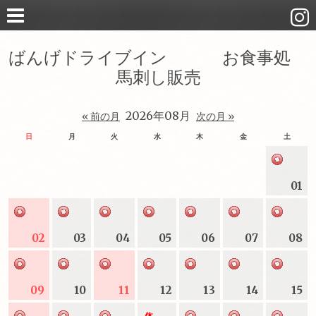
ばんげドライブイン お食事処
馬刺し販売
2026年08月
« 前の月
次の月 »
日
月
火
水
木
金
土
01
02
03
04
05
06
07
08
09
10
11
12
13
14
15