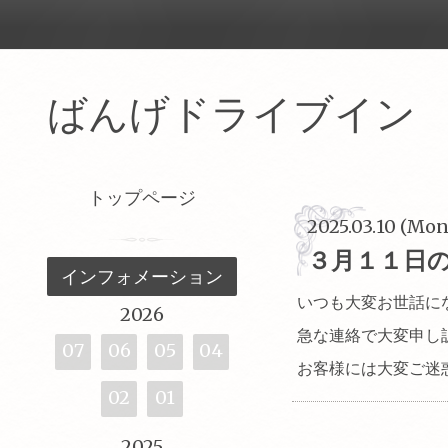
ばんげドライブイ
トップページ
2025.03.10 (Mon
３月１１日
インフォメーション
いつも大変お世話に
2026
急な連絡で大変申し
07
06
05
04
お客様には大変ご迷
02
01
2025